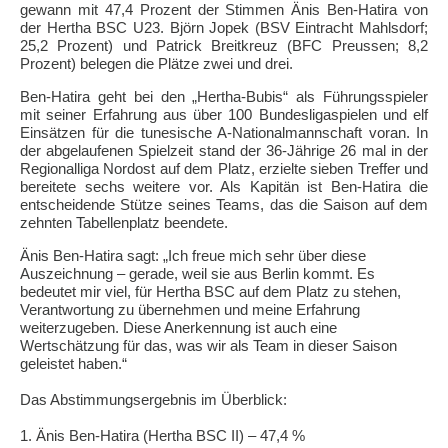
gewann mit 47,4 Prozent der Stimmen Änis Ben-Hatira von
der Hertha BSC U23. Björn Jopek (BSV Eintracht Mahlsdorf;
25,2 Prozent) und Patrick Breitkreuz (BFC Preussen; 8,2
Prozent) belegen die Plätze zwei und drei.
Ben-Hatira geht bei den „Hertha-Bubis“ als Führungsspieler
mit seiner Erfahrung aus über 100 Bundesligaspielen und elf
Einsätzen für die tunesische A-Nationalmannschaft voran. In
der abgelaufenen Spielzeit stand der 36-Jährige 26 mal in der
Regionalliga Nordost auf dem Platz, erzielte sieben Treffer und
bereitete sechs weitere vor. Als Kapitän ist Ben-Hatira die
entscheidende Stütze seines Teams, das die Saison auf dem
zehnten Tabellenplatz beendete.
Änis Ben-Hatira sagt: „Ich freue mich sehr über diese
Auszeichnung – gerade, weil sie aus Berlin kommt. Es
bedeutet mir viel, für Hertha BSC auf dem Platz zu stehen,
Verantwortung zu übernehmen und meine Erfahrung
weiterzugeben. Diese Anerkennung ist auch eine
Wertschätzung für das, was wir als Team in dieser Saison
geleistet haben.“
Das Abstimmungsergebnis im Überblick:
1. Änis Ben-Hatira (Hertha BSC II) – 47,4 %