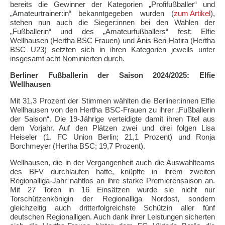
bereits die Gewinner der Kategorien „Profifußballer“ und
„Amateurtrainer:in“ bekanntgegeben wurden (
zum Artikel
),
stehen nun auch die Sieger:innen bei den Wahlen der
„Fußballerin“ und des „Amateurfußballers“ fest: Elfie
Wellhausen (Hertha BSC Frauen) und Änis Ben-Hatira (Hertha
BSC U23) setzten sich in ihren Kategorien jeweils unter
insgesamt acht Nominierten durch.
Berliner Fußballerin der Saison 2024/2025: Elfie
Wellhausen
Mit 31,3 Prozent der Stimmen wählten die Berliner:innen Elfie
Wellhausen von den Hertha BSC-Frauen zu ihrer „Fußballerin
der Saison“. Die 19-Jährige verteidigte damit ihren Titel aus
dem Vorjahr. Auf den Plätzen zwei und drei folgen Lisa
Heiseler (1. FC Union Berlin; 21,1 Prozent) und Ronja
Borchmeyer (Hertha BSC; 19,7 Prozent).
Wellhausen, die in der Vergangenheit auch die Auswahlteams
des BFV durchlaufen hatte, knüpfte in ihrem zweiten
Regionalliga-Jahr nahtlos an ihre starke Premierensaison an.
Mit 27 Toren in 16 Einsätzen wurde sie nicht nur
Torschützenkönigin der Regionalliga Nordost, sondern
gleichzeitig auch dritterfolgreichste Schützin aller fünf
deutschen Regionalligen. Auch dank ihrer Leistungen sicherten