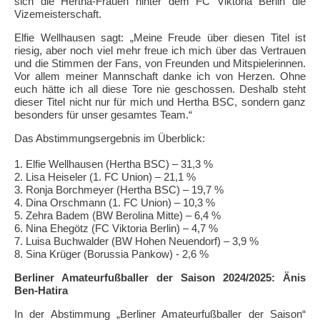
sich die Hertha-Frauen hinter dem FC Viktoria Berlin die
Vizemeisterschaft.
Elfie Wellhausen sagt: „Meine Freude über diesen Titel ist
riesig, aber noch viel mehr freue ich mich über das Vertrauen
und die Stimmen der Fans, von Freunden und Mitspielerinnen.
Vor allem meiner Mannschaft danke ich von Herzen. Ohne
euch hätte ich all diese Tore nie geschossen. Deshalb steht
dieser Titel nicht nur für mich und Hertha BSC, sondern ganz
besonders für unser gesamtes Team.“
Das Abstimmungsergebnis im Überblick:
1. Elfie Wellhausen (Hertha BSC) – 31,3 %
2. Lisa Heiseler (1. FC Union) – 21,1 %
3. Ronja Borchmeyer (Hertha BSC) – 19,7 %
4. Dina Orschmann (1. FC Union) – 10,3 %
5. Zehra Badem (BW Berolina Mitte) – 6,4 %
6. Nina Ehegötz (FC Viktoria Berlin) – 4,7 %
7. Luisa Buchwalder (BW Hohen Neuendorf) – 3,9 %
8. Sina Krüger (Borussia Pankow) - 2,6 %
Berliner Amateurfußballer der Saison 2024/2025: Änis
Ben-Hatira
In der Abstimmung „Berliner Amateurfußballer der Saison“